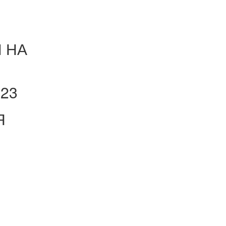
 НА
023
Я