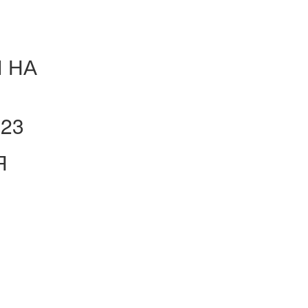
 НА
023
Я