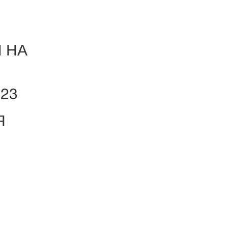
 НА
023
Я