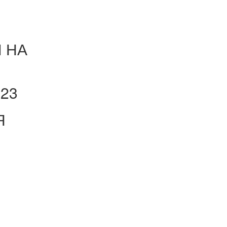
 НА
023
Я