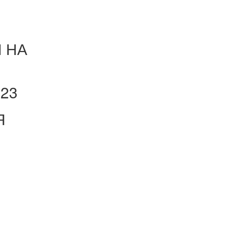
 НА
023
Я