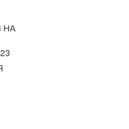
 НА
023
Я