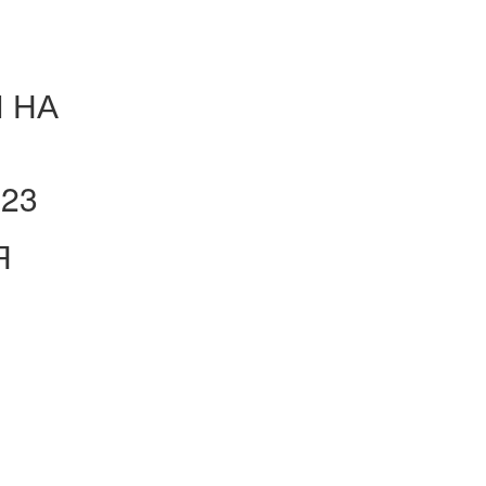
 НА
023
Я