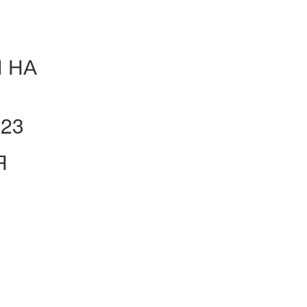
 НА
023
Я